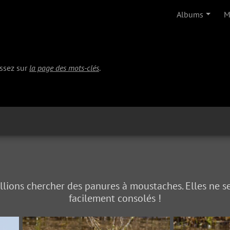
Albums
M
issez sur
la page des mots-clés
.
 allions chercher des panures à moustaches. Elles ne
facilement consolés !