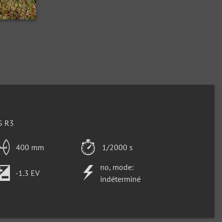
S R3
400 mm
1/2000 s
no, mode:
-1.3 EV
indéterminé