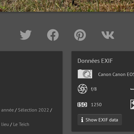
Données EXIF
Canon Canon EO
f/8
1250
r année
/
Sélection 2022
/
Show EXIF data
 lieu
/
Le Teich