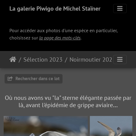
La galerie Piwigo de Michel Staïner
Pour accéder aux photos d'une espèce en particulier,
choisissez sur
la page des mots-clés
.
Sélection 2023
Noirmoutier 2023
Rechercher dans ce lot
Où nous avons vu "la" sterne élégante passée par
là, avant l'épidémie de grippe aviaire…